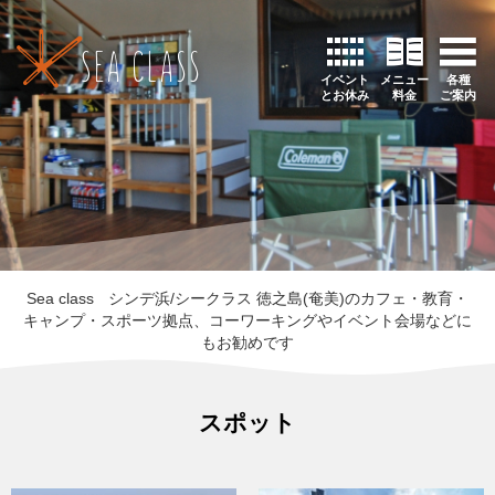
イベント
メニュー
各種
とお休み
料金
ご案内
Sea class
シンデ浜/シークラス 徳之島(奄美)のカフェ・教育・
キャンプ・スポーツ拠点、コーワーキングやイベント会場などに
もお勧めです
スポット