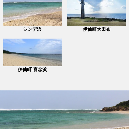
シンデ浜
伊仙町犬田布
伊仙町-喜念浜